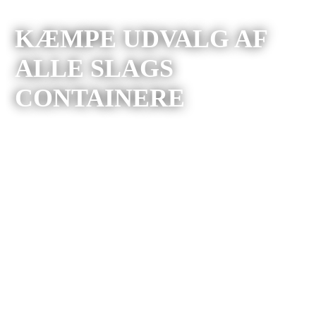
KÆMPE UDVALG AF
ALLE SLAGS
CONTAINERE