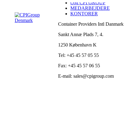
OM CPI GROUP
Skip
MEDARBEJDERE
to
KONTORER
content
Container Providers Intl Danmark
Sankt Annæ Plads 7, 4.
1250 København K
Tel: +45 45 57 05 55
Fax: +45 45 57 06 55
E-mail: sales@cpigroup.com