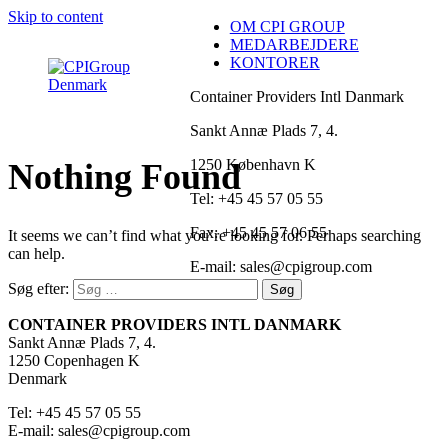
Skip to content
OM CPI GROUP
MEDARBEJDERE
KONTORER
Container Providers Intl Danmark
Sankt Annæ Plads 7, 4.
1250 København K
Nothing Found
Tel: +45 45 57 05 55
Fax: +45 45 57 06 55
It seems we can’t find what you’re looking for. Perhaps searching
can help.
E-mail: sales@cpigroup.com
Søg efter:
CONTAINER PROVIDERS INTL DANMARK
Sankt Annæ Plads 7, 4.
1250 Copenhagen K
Denmark
Tel: +45 45 57 05 55
E-mail: sales@cpigroup.com