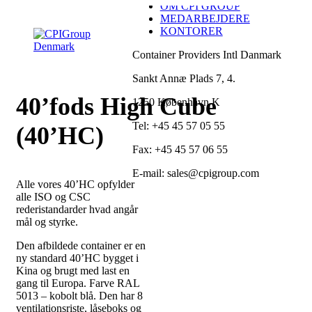
OM CPI GROUP
Skip
MEDARBEJDERE
to
KONTORER
content
Container Providers Intl Danmark
Sankt Annæ Plads 7, 4.
40’fods High Cube
1250 København K
Tel: +45 45 57 05 55
(40’HC)
Fax: +45 45 57 06 55
E-mail: sales@cpigroup.com
Alle vores 40’HC opfylder
alle ISO og CSC
rederistandarder hvad angår
mål og styrke.
Den afbildede container er en
ny standard 40’HC bygget i
Kina og brugt med last en
gang til Europa. Farve RAL
5013 – kobolt blå. Den har 8
ventilationsriste, låseboks og