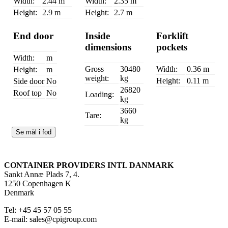
Width:
2.44 m
Width:
2.35 m
Height:
2.9 m
Height:
2.7 m
End door
Inside
Forklift
dimensions
pockets
Width:
m
Gross
30480
Width:
0.36 m
Height:
m
weight:
kg
Height:
0.11 m
Side door
No
26820
Roof top
No
Loading:
kg
3660
Tare:
kg
Se mål i fod
CONTAINER PROVIDERS INTL DANMARK
Sankt Annæ Plads 7, 4.
1250 Copenhagen K
Denmark
Tel: +45 45 57 05 55
E-mail: sales@cpigroup.com