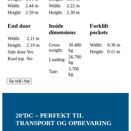
Width:
2.44 m
Width:
2.22 m
Height:
2.59 m
Height:
2.30 m
End door
Inside
Forklift
dimensions
pockets
Width:
2,11 m
Gross
30.480
Width:
0.36 m
Height:
2.19 m
weight:
kg
Height:
0.11 m
Side door
Yes
26.780
Roof top
No
Loading:
kg
3.700
Tare:
kg
Se mål i fod
20’DC – PERFEKT TIL
TRANSPORT OG OPBEVARING