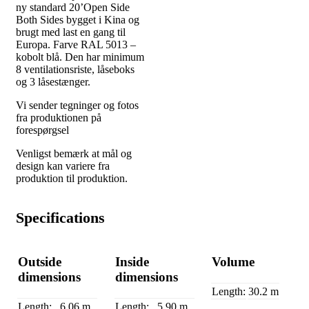
ny standard 20’Open Side
Both Sides bygget i Kina og
brugt med last en gang til
Europa. Farve RAL 5013 –
kobolt blå. Den har minimum
8 ventilationsriste, låseboks
og 3 låsestænger.
Vi sender tegninger og fotos
fra produktionen på
forespørgsel
Venligst bemærk at mål og
design kan variere fra
produktion til produktion.
Specifications
Outside
Inside
Volume
dimensions
dimensions
Length:
30.2 m
Length:
6.06 m
Length:
5.90 m