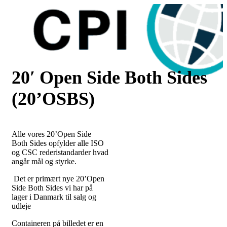
Skip
to
content
20′ Open Side Both Sides
(20’OSBS)
Alle vores 20’Open Side
Both Sides opfylder alle ISO
og CSC rederistandarder hvad
angår mål og styrke.
Det er primært nye 20’Open
Side Both Sides vi har på
lager i Danmark til salg og
udleje
Containeren på billedet er en